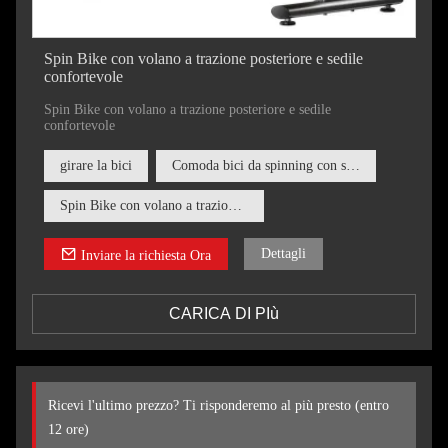
Spin Bike con volano a trazione posteriore e sedile
confortevole
Spin Bike con volano a trazione posteriore e sedile
confortevole
girare la bici
Comoda bici da spinning con sedile
Spin Bike con volano a trazione posteriore
Dettagli
Inviare la richiesta Ora
CARICA DI PIù
Ricevi l'ultimo prezzo? Ti risponderemo al più presto (entro
12 ore)