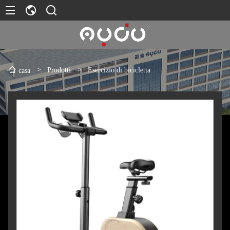
>
Prodotti
>
Esercizio di bicicletta
casa